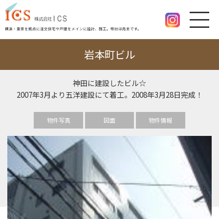
横浜・東京を拠点に注文住宅や戸建をメインに設計、施工。幣社は売主です。
岩本町ビル
神田に建設したビル☆
2007年3月より五洋建設にて着工。2008年3月28日完成！
物件写真
図面
物件情報