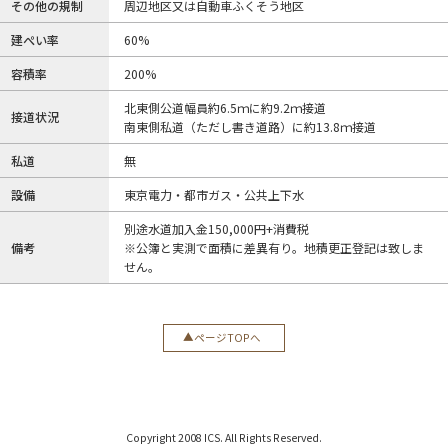
その他の規制
周辺地区又は自動車ふくそう地区
建ぺい率
60%
容積率
200%
北東側公道幅員約6.5ｍに約9.2ｍ接道
接道状況
南東側私道（ただし書き道路）に約13.8ｍ接道
私道
無
設備
東京電力・都市ガス・公共上下水
別途水道加入金150,000円+消費税
備考
※公簿と実測で面積に差異有り。地積更正登記は致しま
せん。
ページTOPへ
Copyright 2008 ICS. All Rights Reserved.