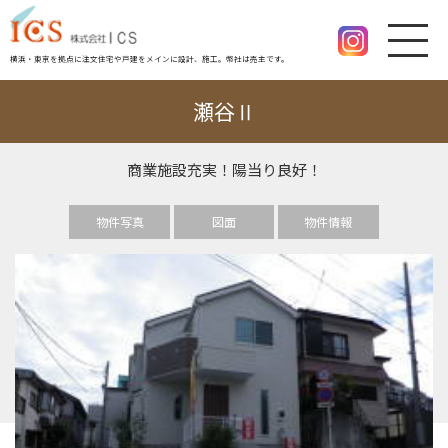
横浜・東京を拠点に注文住宅や戸建をメインに設計、施工。幣社は売主です。
瀬谷Ⅱ
商業施設充実！陽当り良好！
物件写真
図面
物件情報