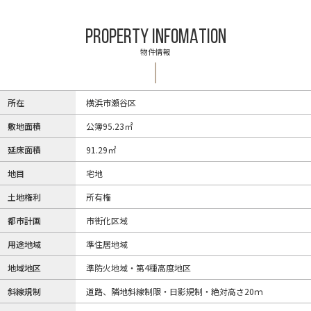
PROPERTY INFOMATION
物件情報
所在
横浜市瀬谷区
敷地面積
公簿95.23㎡
延床面積
91.29㎡
地目
宅地
土地権利
所有権
都市計画
市街化区域
用途地域
準住居地域
地域地区
準防火地域・第4種高度地区
斜線規制
道路、隣地斜線制限・日影規制・絶対高さ20ｍ