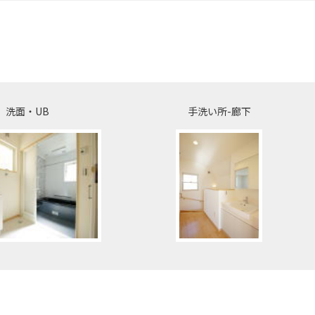
洗面・UB
手洗い所-廊下