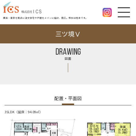
横浜・東京を拠点に注文住宅や戸建をメインに設計、施工。幣社は売主です。
三ツ境Ⅴ
DRAWING
図面
配置・平面図
3SLDK（延床：94.09㎡）