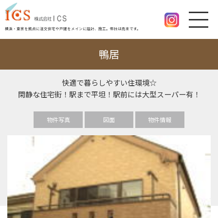
横浜・東京を拠点に注文住宅や戸建をメインに設計、施工。幣社は売主です。
鴨居
快適で暮らしやすい住環境☆
閑静な住宅街！駅まで平坦！駅前には大型スーパー有！
物件写真
図面
物件情報