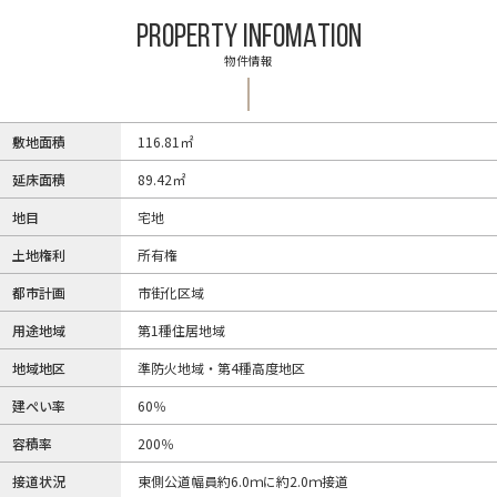
PROPERTY INFOMATION
物件情報
敷地面積
116.81㎡
延床面積
89.42㎡
地目
宅地
土地権利
所有権
都市計画
市街化区域
用途地域
第1種住居地域
地域地区
準防火地域・第4種高度地区
建ぺい率
60％
容積率
200％
接道状況
東側公道幅員約6.0ｍに約2.0ｍ接道