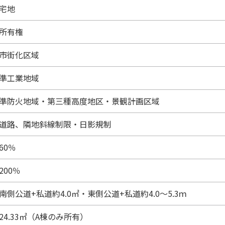
宅地
所有権
市街化区域
準工業地域
準防火地域・第三種高度地区・景観計画区域
道路、隣地斜線制限・日影規制
60％
200％
南側公道+私道約4.0㎡・東側公道+私道約4.0～5.3ｍ
24.33㎡（A棟のみ所有）