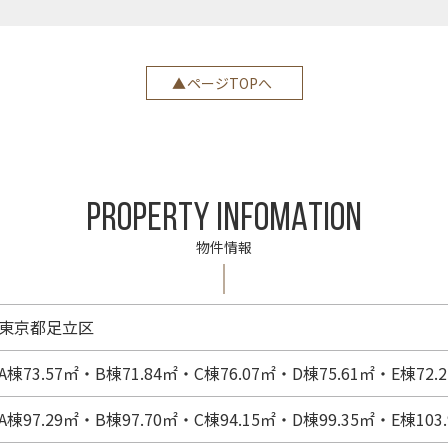
ページTOPへ
PROPERTY INFOMATION
物件情報
東京都足立区
A棟73.57㎡・B棟71.84㎡・C棟76.07㎡・D棟75.61㎡・E棟72.
A棟97.29㎡・B棟97.70㎡・C棟94.15㎡・D棟99.35㎡・E棟10