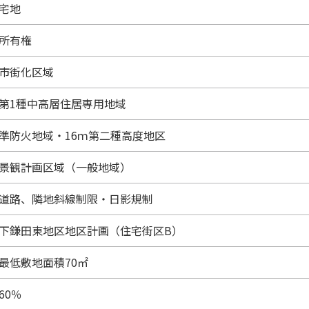
宅地
所有権
市街化区域
第1種中高層住居専用地域
準防火地域・16ｍ第二種高度地区
景観計画区域（一般地域）
道路、隣地斜線制限・日影規制
下鎌田東地区地区計画（住宅街区B）
最低敷地面積70㎡
60％