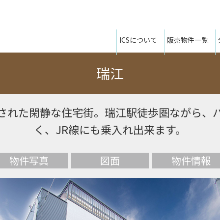
ICSについて
販売物件一覧
瑞江
された閑静な住宅街。瑞江駅徒歩圏ながら、
く、JR線にも乗入れ出来ます。
物件写真
図面
物件情報