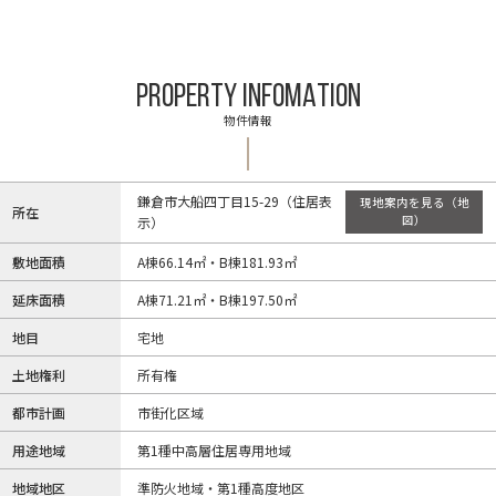
PROPERTY INFOMATION
物件情報
鎌倉市大船四丁目15-29（住居表
現地案内を見る（地
所在
図）
示）
敷地面積
A棟66.14㎡・B棟181.93㎡
延床面積
A棟71.21㎡・B棟197.50㎡
地目
宅地
土地権利
所有権
都市計画
市街化区域
用途地域
第1種中高層住居専用地域
地域地区
準防火地域・第1種高度地区