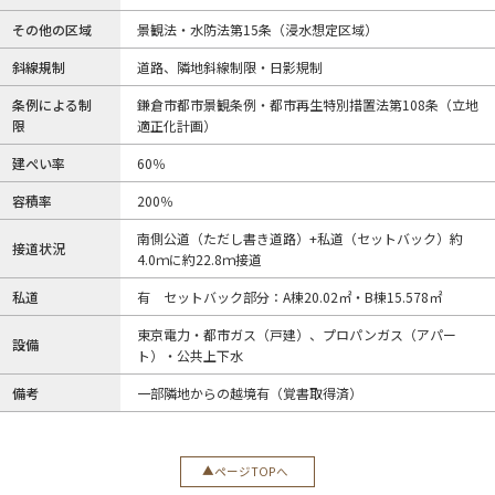
その他の区域
景観法・水防法第15条（浸水想定区域）
斜線規制
道路、隣地斜線制限・日影規制
条例による制
鎌倉市都市景観条例・都市再生特別措置法第108条（立地
限
適正化計画）
建ぺい率
60％
容積率
200％
南側公道（ただし書き道路）+私道（セットバック）約
接道状況
4.0ｍに約22.8ｍ接道
私道
有 セットバック部分：A棟20.02㎡・B棟15.578㎡
東京電力・都市ガス（戸建）、プロパンガス（アパー
設備
ト）・公共上下水
備考
一部隣地からの越境有（覚書取得済）
ページTOPへ