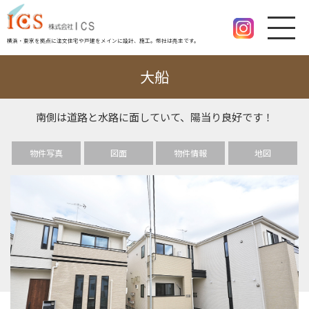
横浜・東京を拠点に注文住宅や戸建をメインに設計、施工。幣社は売主です。
大船
南側は道路と水路に面していて、陽当り良好です！
物件写真
図面
物件情報
地図