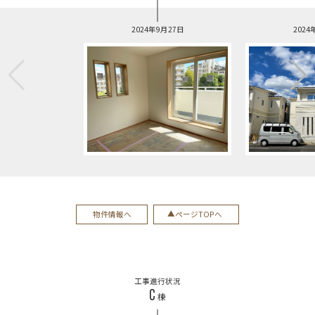
2024年9月27日
2024
物件情報へ
ページTOPへ
工事進行状況
C
棟