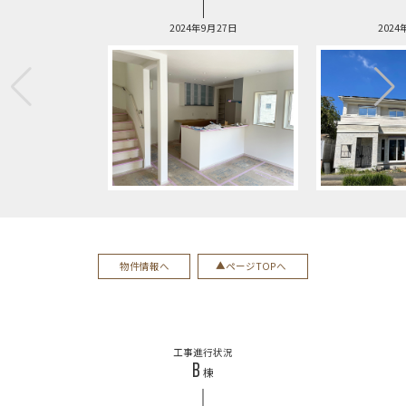
2024年9月27日
2024
物件情報へ
ページTOPへ
工事進行状況
B
棟