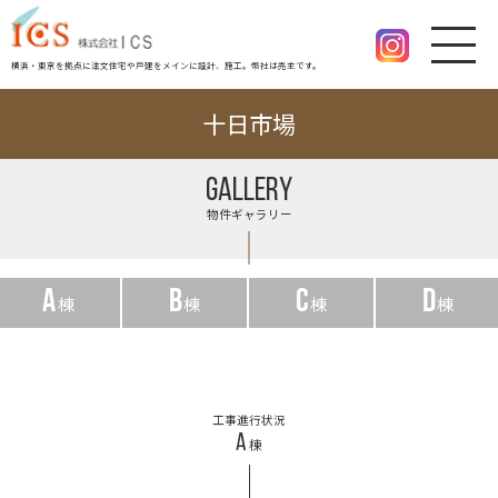
横浜・東京を拠点に注文住宅や戸建をメインに設計、施工。幣社は売主です。
十日市場
GALLERY
物件ギャラリー
A
B
C
D
棟
棟
棟
棟
工事進行状況
A
棟